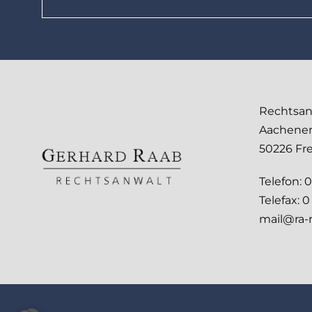
Menschen, die la
Rechtsan
haben anstecken
Aachener
Ayrton Senna
50226 Fr
Brasilianischer Re
Telefon:
0
Telefax:
0 
mail@ra-