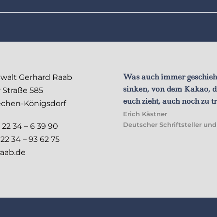
ngsam fahren, sind hässlich und
Was auch immer geschieht, 
walt Gerhard Raab
de Krankheiten.
sinken, von dem Kakao, 
 Straße 585
euch zieht, auch noch zu t
echen-Königsdorf
nnfahrer
Erich Kästner
Deutscher Schriftsteller und
 22 34 – 6 39 90
22 34 – 93 62 75
raab.de