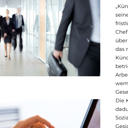
„Kün
seine
fris
Chef
über 
das 
Künd
betr
Arbe
wem 
Gese
Die 
dadu
Sozi
Gesi